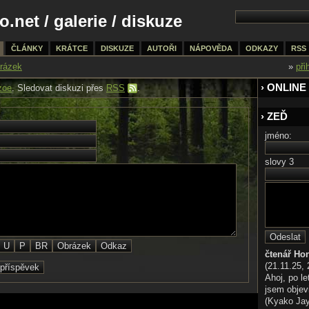
o.net
/
galerie
/ diskuze
ČLÁNKY
KRÁTCE
DISKUZE
AUTOŘI
NÁPOVĚDA
ODKAZY
RSS
rázek
»
při
› ONLINE
zoe
. Sledovat diskuzi přes
RSS
.
› ZEĎ
jméno:
slovy 3
čtenář Ho
(21.11.25, 
Ahoj, po le
jsem objev
(Kyako Jaya