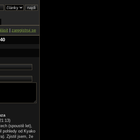
hlásit
|
zaregistruj se
 40
nza
21:13
)
tech (spoustě let),
il pohledy od Kyako
). Zjistil jsem, že