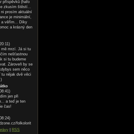
r příspěvků (hafo
le zkusím štěstí...
ni prosím aktuální
ance je minimální,
 a věřím... Díky
omoc a krásný den
20:11
)
 mě mrzí. Já si tu
éčím nešťastnou
ak si tu budeme
vat. Zároveň by se
 kdybys sem něco
 tu nějak dvě věci
:)
řátko
 08:41
)
dím jen při
.. a teď je ten
ie čas!
 08:24
)
dzone.cz/folkolorit
právy
|
RSS