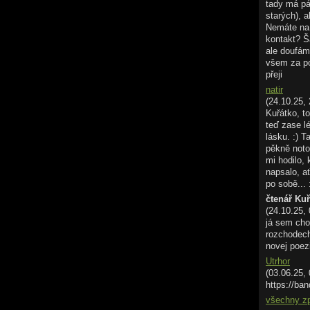
tady má pá
starých), a
Nemáte na 
kontakt? Š
ale doufám
všem za p
přeji
natir
(24.10.25, 
Kuřátko, to
teď zase l
lásku. :) T
pěkně noto
mi hodilo,
napsalo, ať
po sobě... 
čtenář Ku
(24.10.25,
já sem cho
rozchodech.
novej poez
Utrhor
(03.06.25,
https://ban
všechny z