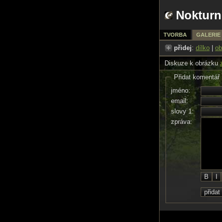
Nokturn
TVORBA
GALERIE
přidej
:
dílko
|
ob
Diskuze k obrázku
Přidat komentář
jméno:
email:
slovy 1:
zpráva: