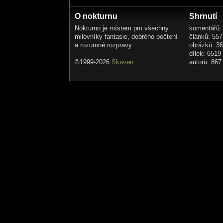
O nokturnu
Shrnutí
Nokturno je místem pro všechny
komentářů:
milovníky fantasie, dobrého počtení
článků: 557
a rozumné rozpravy.
obrázků: 3
dílek: 6519
©1999-2026
Skaven
autorů: 867