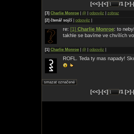
[<<]-[<]
/1 [>]
[3]
Charlie Monroe
|
@
|
odpověz
|
zobraz
[2] čtenář sojčí
|
odpověz
|
re:
[1]
Charlie Monroe
: to neby
takhle se bavíme ve chvílích vo
[1]
Charlie Monroe
|
@
|
odpověz
|
ROFL. Teda ty mas napady! Sko
[<<]-[<]
/1 [>]