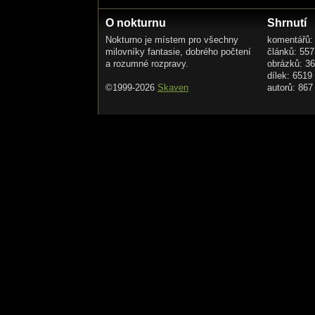
O nokturnu
Shrnutí
Nokturno je místem pro všechny
komentářů:
milovníky fantasie, dobrého počtení
článků: 557
a rozumné rozpravy.
obrázků: 3
dílek: 6519
©1999-2026
Skaven
autorů: 867