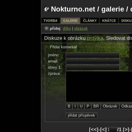
Nokturno.net
/
galerie
/ 
TVORBA
GALERIE
ČLÁNKY
KRÁTCE
DISKU
přidej
:
dílko
|
obrázek
Diskuze k obrázku
prdýlka
. Sledovat d
Přidat komentář
jméno:
email:
slovy 1:
zpráva:
[<<]-[<]
/1 [>]