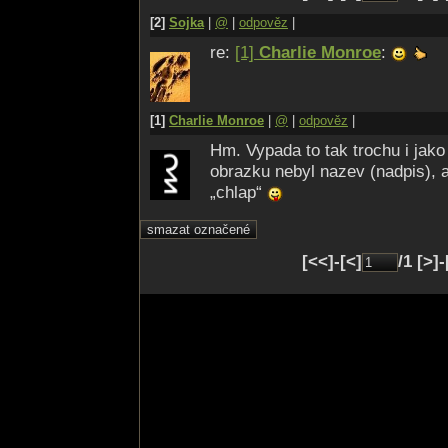
[2]
Sojka
|
@
|
odpověz
|
re:
[1]
Charlie Monroe
:
[1]
Charlie Monroe
|
@
|
odpověz
|
Hm. Vypada to tak trochu i jak
obrazku nebyl nazev (nadpis), 
„chlap“
[<<]-[<]
/1 [>]