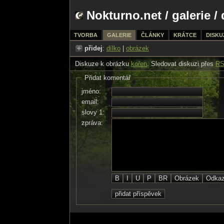
Nokturno.net
/
galerie
/ 
TVORBA
GALERIE
ČLÁNKY
KRÁTCE
DISKU
přidej
:
dílko
|
obrázek
Diskuze k obrázku
kořen
. Sledovat diskuzi přes
R
Přidat komentář
jméno:
email:
slovy 1:
zpráva: