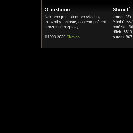
O nokturnu
Shrnutí
Nokturno je místem pro všechny
komentářů:
milovníky fantasie, dobrého počtení
článků: 557
a rozumné rozpravy.
obrázků: 3
dílek: 6519
©1999-2026
Skaven
autorů: 867