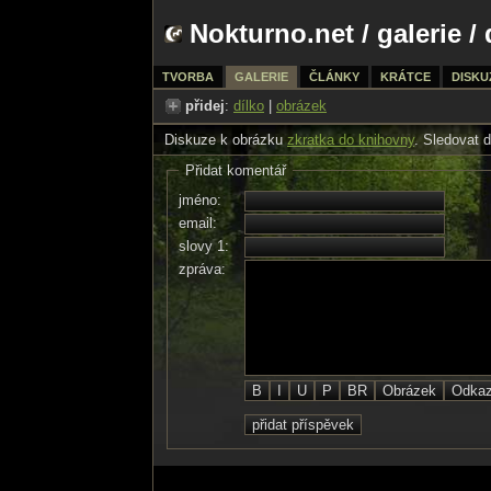
Nokturno.net
/
galerie
/ 
TVORBA
GALERIE
ČLÁNKY
KRÁTCE
DISKU
přidej
:
dílko
|
obrázek
Diskuze k obrázku
zkratka do knihovny
. Sledovat 
Přidat komentář
jméno:
email:
slovy 1:
zpráva: