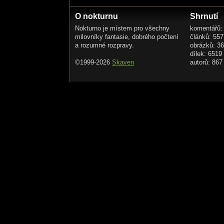
O nokturnu
Shrnutí
Nokturno je místem pro všechny
komentářů:
milovníky fantasie, dobrého počtení
článků: 557
a rozumné rozpravy.
obrázků: 3
dílek: 6519
©1999-2026
Skaven
autorů: 867