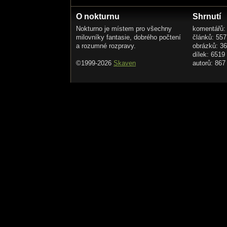
O nokturnu
Shrnutí
Nokturno je místem pro všechny
komentářů:
milovníky fantasie, dobrého počtení
článků: 557
a rozumné rozpravy.
obrázků: 3
dílek: 6519
©1999-2026
Skaven
autorů: 867