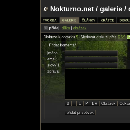
Nokturno.net
/
galerie
/ 
TVORBA
GALERIE
ČLÁNKY
KRÁTCE
DISKU
přidej
:
dílko
|
obrázek
Diskuze k obrázku
5
. Sledovat diskuzi přes
RSS
Přidat komentář
jméno:
email:
slovy 1:
zpráva: