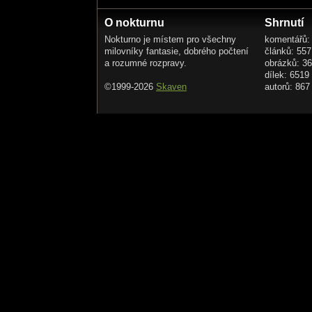
O nokturnu
Shrnutí
Nokturno je místem pro všechny
komentářů:
milovníky fantasie, dobrého počtení
článků: 557
a rozumné rozpravy.
obrázků: 3
dílek: 6519
©1999-2026
Skaven
autorů: 867