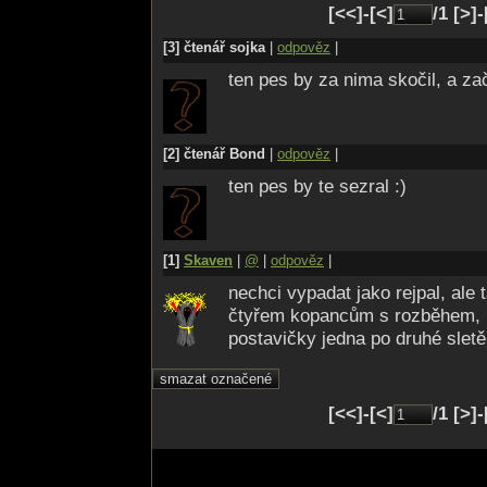
[<<]-[<]
/1 [>]
[3] čtenář sojka
|
odpověz
|
ten pes by za nima skočil, a za
[2] čtenář Bond
|
odpověz
|
ten pes by te sezral :)
[1]
Skaven
|
@
|
odpověz
|
nechci vypadat jako rejpal, ale 
čtyřem kopancům s rozběhem, p
postavičky jedna po druhé sletě
[<<]-[<]
/1 [>]