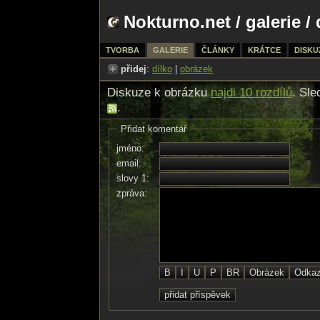
Nokturno.net
/
galerie
/ 
TVORBA
GALERIE
ČLÁNKY
KRÁTCE
DISKU
přidej
:
dílko
|
obrázek
Diskuze k obrázku
najdi 10 rozdílů
. Sle
.
Přidat komentář
jméno:
email:
slovy 1:
zpráva: