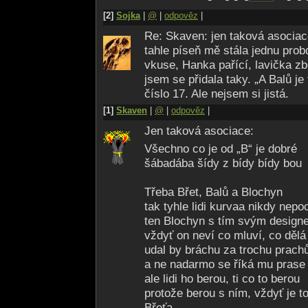
[2]
Sojka
|
@
|
odpověz
|
Re: Skaven: jen taková asociace
tahle píseň mě stála jednu prob
vkuse, Hanka pařící, lavička zb
jsem se přidala taky. „A Balů je
číslo 17. Ale nejsem si jistá.
[1]
Skaven
|
@
|
odpověz
|
Jen taková asociace:
Všechno co je od „B“ je dobré
šábadába šídy z bídy bídy bou
Třeba Břet, Balů a Blochyn
tak tyhle lidi kurvaa nikdy nep
ten Blochyn s tím svým desig
vždyť on neví co mluví, co dělá 
udal by bráchu za trochu prach
a ne nadarmo se říká mu prase
ale lidi ho berou, ti co to berou
protože berou s ním, vždyť je t
Břeťa