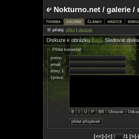
Nokturno.net
/
galerie
/ 
TVORBA
GALERIE
ČLÁNKY
KRÁTCE
DISKU
přidej
:
dílko
|
obrázek
Diskuze k obrázku
Balů
. Sledovat disk
Přidat komentář
jméno:
email:
slovy 1:
zpráva:
[<<]-[<]
/1 [>]