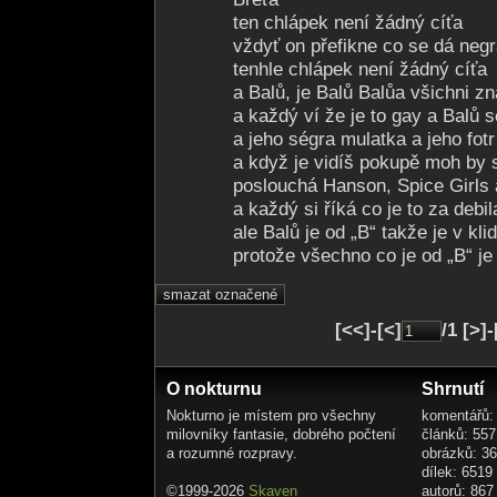
ten chlápek není žádný cíťa
vždyť on přefikne co se dá negr
tenhle chlápek není žádný cíťa
a Balů, je Balů Balůa všichni zn
a každý ví že je to gay a Balů se
a jeho ségra mulatka a jeho fotr
a když je vidíš pokupě moh by 
poslouchá Hanson, Spice Girls 
a každý si říká co je to za debil
ale Balů je od „B“ takže je v kli
protože všechno co je od „B“ je
[<<]-[<]
/1 [>]
O nokturnu
Shrnutí
Nokturno je místem pro všechny
komentářů:
milovníky fantasie, dobrého počtení
článků: 557
a rozumné rozpravy.
obrázků: 3
dílek: 6519
©1999-2026
Skaven
autorů: 867