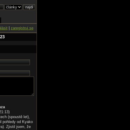
hlásit
|
zaregistruj se
 23
nza
21:13
)
tech (spoustě let),
il pohledy od Kyako
). Zjistil jsem, že