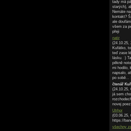
tady má pá
starých), a
Nemáte na 
kontakt? Š
ale doufám
všem za p
přeji
natir
(24.10.25, 
Kuřátko, to
teď zase l
lásku. :) T
pěkně noto
mi hodilo,
napsalo, ať
po sobě... 
čtenář Ku
(24.10.25,
já sem cho
rozchodech.
novej poez
Utrhor
(03.06.25,
https://ban
všechny z