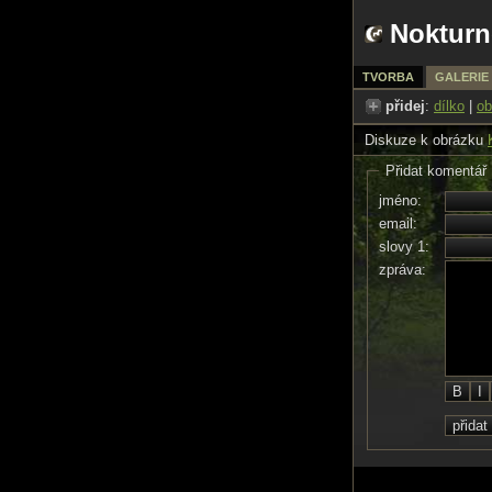
Nokturn
TVORBA
GALERIE
přidej
:
dílko
|
ob
Diskuze k obrázku
Přidat komentář
jméno:
email:
slovy 1:
zpráva: