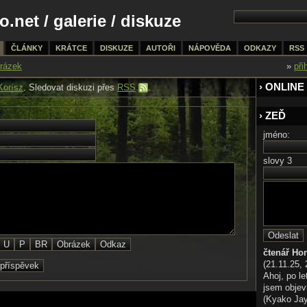
o.net
/
galerie
/ diskuze
ČLÁNKY
KRÁTCE
DISKUZE
AUTOŘI
NÁPOVĚDA
ODKAZY
RSS
rázek
»
při
› ONLINE
Korísz
. Sledovat diskuzi přes
RSS
.
› ZEĎ
jméno:
slovy 3
čtenář Ho
(21.11.25, 
Ahoj, po le
jsem objev
(Kyako Jaya