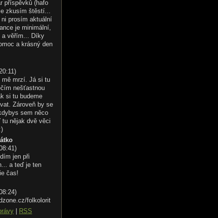
r příspěvků (hafo
le zkusím štěstí...
ni prosím aktuální
ance je minimální,
 a věřím... Díky
omoc a krásný den
20:11
)
 mě mrzí. Já si tu
éčím nešťastnou
ak si tu budeme
vat. Zároveň by se
 kdybys sem něco
 tu nějak dvě věci
:)
řátko
 08:41
)
dím jen při
.. a teď je ten
ie čas!
 08:24
)
dzone.cz/folkolorit
právy
|
RSS