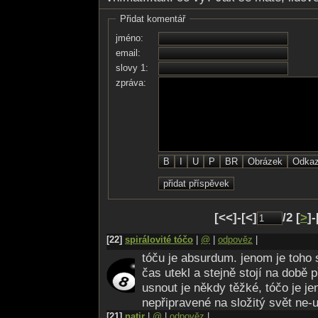
Přidat komentář
jméno:
email:
slovy 1:
zpráva:
[<<]-[<]
/2 [
>
]-
[22]
spirálovité tóčo
|
@
|
odpověz
|
tóču je absurdum. jenom je toho
čas utekl a stejně stojí na době 
usnout je někdy těžké, tóčo je j
nepřipravené na složitý svět ne-u
[21]
natir
|
@
|
odpověz
|