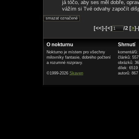
já tóčo, aby ses měl dobře, opravd
vážím si Tvé odvahy započít dišp
[<<]-[<]
/2 [
>
]-
O nokturnu
Shrnutí
Nokturno je místem pro všechny
komentářů:
milovníky fantasie, dobrého počtení
článků: 557
a rozumné rozpravy.
obrázků: 3
dílek: 6519
©1999-2026
Skaven
autorů: 867