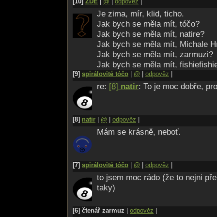
[10]
ZDE
|
@
|
odpověz
|
Je zima, mír, klid, ticho.
Jak bych se měla mít, tóčo?
Jak bych se měla mít, natire?
Jak bych se měla mít, Michale H
Jak bych se měla mít, zarmuzi?
Jak bych se měla mít, fishiefishi
[9]
spirálovité tóčo
|
@
|
odpověz
|
re:
[8]
natir
: To je moc dobře, pr
[8]
natir
|
@
|
odpověz
|
Mám se krásně, neboť.
[7]
spirálovité tóčo
|
@
|
odpověz
|
to jsem moc rádo (že to nejni př
taky)
[6] čtenář zarmuz
|
odpověz
|