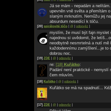
Já se mám - nepadám a nelítám.
upevněn vně světa a přemítám o k
slaným mrknutím. Nemůžu jej naj
absurdum nesedící k tóču.
[20]
spirálovité tóčo
|
@
|
odpověz
|
myslím, že musí být fajn myslet 
najednou si uvědomit, že letíš...
neodbytně nesmrtelná a nutí mě
každodennímu zamýšlení...je to o
dobrou noc.
[19]
ZDE
|
@
|
odpověz
|
re:
[18]
Kuřátko
:
Padání není praktické - nemyslí
čem mluvím.
[18]
Kuřátko
|
@
|
odpověz
|
Kuřátko se má na spadnutí... Ké
[17]
ZDE
|
@
|
odpověz
|