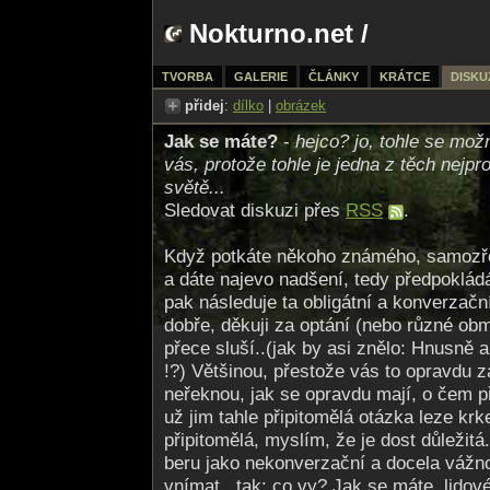
Nokturno.net
/
TVORBA
GALERIE
ČLÁNKY
KRÁTCE
DISKU
přidej
:
dílko
|
obrázek
Jak se máte?
-
hejco? jo, tohle se mož
vás, protože tohle je jedna z těch nejpr
světě...
Sledovat diskuzi přes
RSS
.
Když potkáte někoho známého, samozře
a dáte najevo nadšení, tedy předpokládá
pak následuje ta obligátní a konverzačn
dobře, děkuji za optání (nebo různé obm
přece sluší..(jak by asi znělo: Hnusně a
!?) Většinou, přestože vás to opravdu z
neřeknou, jak se opravdu mají, o čem p
už jim tahle připitomělá otázka leze kr
připitomělá, myslím, že je dost důležitá
beru jako nekonverzační a docela vážnou
vnímat...tak: co vy? Jak se máte, lidov