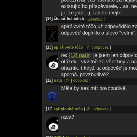
existujícího přispěvatele,...asi ne
je, že jste :-)..tak se mějte.
[14] čtenář fishiefish
|
odpověz
|
spirálovité tóčo už odpovědělo z
odpověď doplnilo o slovo "velmi".
[13]
spirálovité tóčo
|
@
|
odpověz
|
re:
[12]
natir
: já jsem jen odpovíd
otázek...vlastně za všechny a na
otazník, i když ta odpověď je mo
sporná..povzbudivě?
[12]
natir
|
@
|
odpověz
|
Měla by ses mít povzbudivě.
[11]
spirálovité tóčo
|
@
|
odpověz
|
ráda?