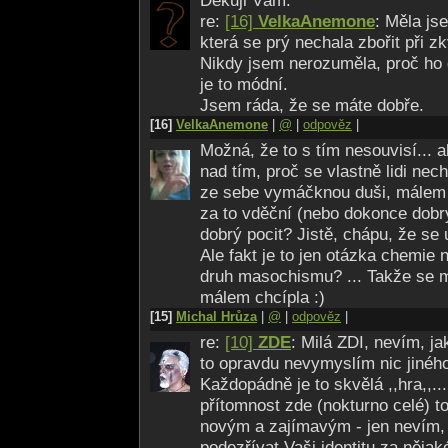
Děkuji Vám.
re:
[16]
VelkaAnemone
: Měla js
která se prý nechala zbořit při zk
Nikdy jsem nerozuměla, proč ho d
je to módní.
Jsem ráda, že se máte dobře.
[16]
VelkaAnemone
|
@
|
odpověz
|
Možná, že to s tím nesouvisí... a
nad tím, proč se vlastně lidi nech
ze sebe vymáčknou duši, málem 
za to vděční (nebo dokonce dobrý
dobrý pocit? Jistě, chápu, že se u
Ale fakt je to jen otázka chemie 
druh masochismu? ... Takže se 
málem chcípla :)
[15]
Michal Hrůza
|
@
|
odpověz
|
re:
[10]
ZDE
: Milá ZDI, nevím, ja
to opravdu nevymyslím nic jiného
Každopádně je to skvělá ,,hra,,.
přítomnost zde (nokturno celé) to
novým a zajímavým - jen nevím, 
podezřívat Vaši identitu za nějak