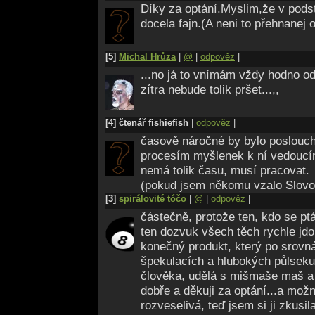
Díky za optání.Myslim,že v pods
docela fajn.(A neni to přehnanej 
[5]
Michal Hrůza
|
@
|
odpověz
|
...no já to vnímám vždy hodno od
zítra nebude tolik pršet...,,
[4] čtenář fishiefish
|
odpověz
|
časově náročné by bylo poslouch
procesím myšlenek k ní vedoucí
nemá tolik času, musí pracovat.
(pokud jsem někomu vzalo Slovo
[3]
spirálovité tóčo
|
@
|
odpověz
|
částečně, protože ten, kdo se pt
ten dozvuk všech těch rychle jd
konečný produkt, který po srovná
špekulacích a hlubokých půlseku
člověka, udělá s mišmaše maš a 
dobře a děkuji za optání...a možn
rozveselivá, teď jsem si ji zkusila