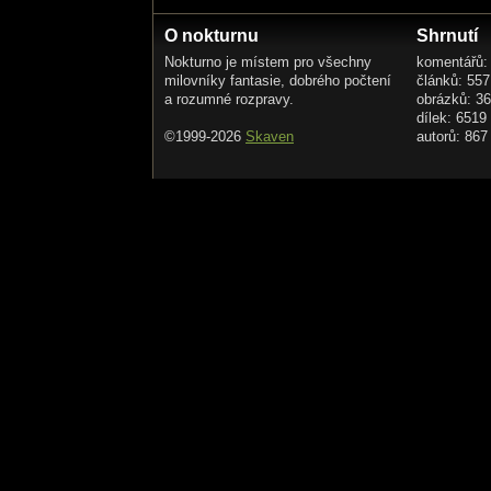
O nokturnu
Shrnutí
Nokturno je místem pro všechny
komentářů:
milovníky fantasie, dobrého počtení
článků: 557
a rozumné rozpravy.
obrázků: 3
dílek: 6519
©1999-2026
Skaven
autorů: 867