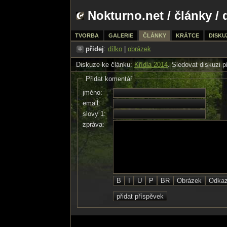
Nokturno.net
/
články
/ 
TVORBA
GALERIE
ČLÁNKY
KRÁTCE
DISKU
přidej
:
dílko
|
obrázek
Diskuze ke článku:
Křídla 2014
. Sledovat diskuzi 
Přidat komentář
jméno:
email:
slovy 1:
zpráva: