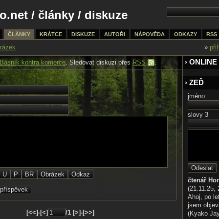
o.net
/
články
/ diskuze
ČLÁNKY
KRÁTCE
DISKUZE
AUTOŘI
NÁPOVĚDA
ODKAZY
RSS
rázek
»
při
› ONLINE
Básník kontra komerce
. Sledovat diskuzi přes
RSS
.
› ZEĎ
jméno:
slovy 3
čtenář Ho
(21.11.25, 
Ahoj, po le
jsem objev
[<<]-[<]
/1 [>]-[>>]
(Kyako Jaya