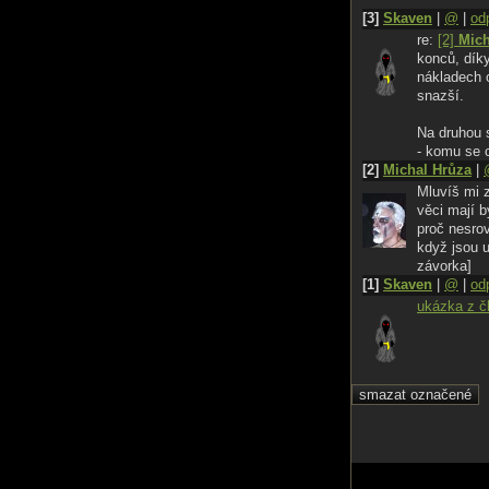
[3]
Skaven
|
@
|
od
re:
[2]
Mich
konců, dík
nákladech 
snazší.
Na druhou s
- komu se 
[2]
Michal Hrůza
|
Mluvíš mi z
věci mají 
proč nesro
když jsou 
závorka]
[1]
Skaven
|
@
|
od
ukázka z č