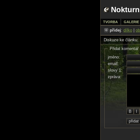
Nokturn
TVORBA
GALERIE
přidej
:
dílko
|
ob
Diskuze ke článku:
Přidat komentář
jméno:
email:
slovy 1:
zpráva: