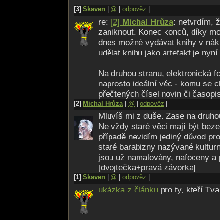
[3]
Skaven
|
@
|
odpověz
|
re:
[2]
Michal Hrůza
: netvrdím, 
zaniknout. Konec konců, díky mo
dnes možné vydávat knihy v nák
udělat knihu jako artefakt je ny
Na druhou stranu, elektronická fo
naprosto ideální věc - komu se 
přečtených čísel novin či časopi
[2]
Michal Hrůza
|
@
|
odpověz
|
Mluvíš mi z duše. Zase na druhou
Ne vždy staré věci mají být bez
případě nevidím jediný důvod pr
staré barabizny nazývané kultur
jsou už namalovány, nafoceny a 
[dvojtečka+pravá závorka]
[1]
Skaven
|
@
|
odpověz
|
ukázka z článku
pro ty, kteří Tva