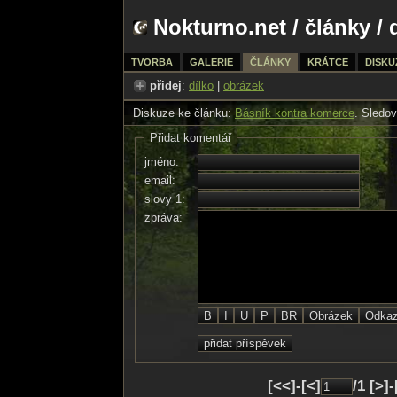
Nokturno.net
/
články
/ 
TVORBA
GALERIE
ČLÁNKY
KRÁTCE
DISKU
přidej
:
dílko
|
obrázek
Diskuze ke článku:
Básník kontra komerce
. Sledov
Přidat komentář
jméno:
email:
slovy 1:
zpráva:
[<<]-[<]
/1 [>]