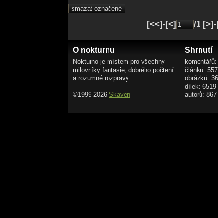
[<<]-[<]
/1 [>]
O nokturnu
Shrnutí
Nokturno je místem pro všechny
komentářů:
milovníky fantasie, dobrého počtení
článků: 557
a rozumné rozpravy.
obrázků: 3
dílek: 6519
©1999-2026
Skaven
autorů: 867