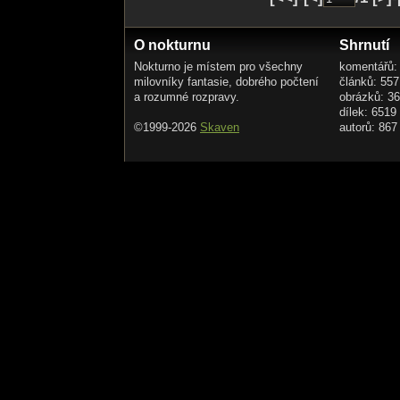
O nokturnu
Shrnutí
Nokturno je místem pro všechny
komentářů:
milovníky fantasie, dobrého počtení
článků: 557
a rozumné rozpravy.
obrázků: 3
dílek: 6519
©1999-2026
Skaven
autorů: 867