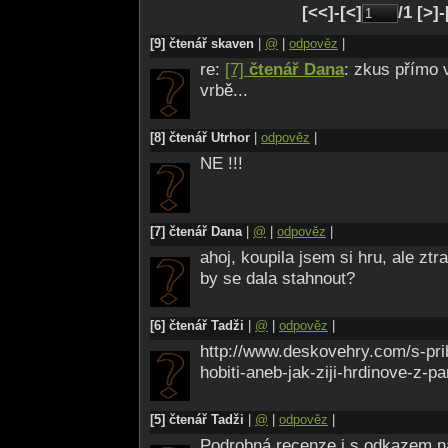
[<<]-[<]
/1 [>]
[9] čtenář skaven
|
@
|
odpověz
|
re:
[7]
čtenář Dana
: zkus přímo 
vrbě...
[8] čtenář Utrhor
|
odpověz
|
NE !!!
[7] čtenář Dana
|
@
|
odpověz
|
ahoj, koupila jsem si hru, ale ztra
by se dala stahnout?
[6] čtenář Tadži
|
@
|
odpověz
|
http://www.deskovehry.com/s-pr
hobiti-aneb-jak-ziji-hrdinove-z-p
[5] čtenář Tadži
|
@
|
odpověz
|
Podrobná recenze i s odkazem na