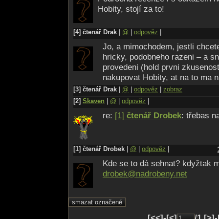
Hobity, stojí za to!
[4] čtenář Drak
|
@
|
odpověz
|
Jo, a mimochodem, jestli chcete
hricky, podobneho razeni – a sn
provedeni (hold prvni zkusenost
nakupovat Hobity, at na to ma n
[3] čtenář Drak
|
@
|
odpověz
|
zobraz
[2]
Skaven
|
@
|
odpověz
|
re:
[1]
čtenář Drobek
: třebas 
[1] čtenář Drobek
|
@
|
odpověz
|
Kde se to dá sehnat? kdyžtak m
drobek@nadro­beny.net
[<<]-[<]
/1 [>]