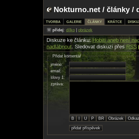
Nokturno.net
/
články
/ 
TVORBA
GALERIE
ČLÁNKY
KRÁTCE
DISKU
přidej
:
dílko
|
obrázek
Diskuze ke článku:
Hobiti aneb není na
nadlábnout
. Sledovat diskuzi přes
RSS
Přidat komentář
jméno:
email:
slovy 1:
zpráva: