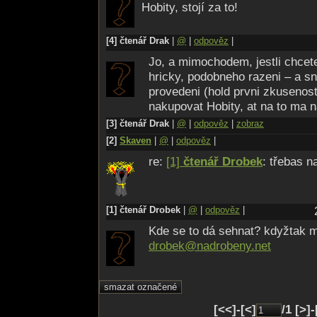
Hobity, stojí za to!
[4] čtenář Drak
|
@
|
odpověz
|
Jo, a mimochodem, jestli chcete
hricky, podobneho razeni – a sn
provedeni (hold prvni zkusenost
nakupovat Hobity, at na to ma n
[3] čtenář Drak
|
@
|
odpověz
|
zobraz
[2]
Skaven
|
@
|
odpověz
|
re:
[1]
čtenář Drobek
: třebas 
[1] čtenář Drobek
|
@
|
odpověz
|
Kde se to dá sehnat? kdyžtak m
drobek@nadro­beny.net
[<<]-[<]
/1 [>]