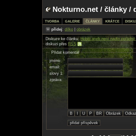
Nokturno.net
/
články
/ 
TVORBA
GALERIE
ČLÁNKY
KRÁTCE
DISKU
přidej
:
dílko
|
obrázek
Diskuze ke článku:
Hobiti aneb není nadto pořádně
diskuzi přes
RSS
.
Přidat komentář
jméno:
email:
slovy 1:
zpráva: