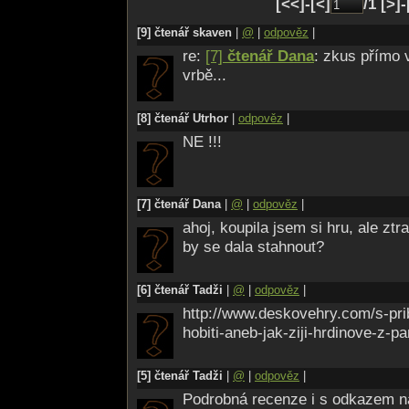
[<<]-[<]
/1 [>]
[9] čtenář skaven
|
@
|
odpověz
|
re:
[7]
čtenář Dana
: zkus přímo 
vrbě...
[8] čtenář Utrhor
|
odpověz
|
NE !!!
[7] čtenář Dana
|
@
|
odpověz
|
ahoj, koupila jsem si hru, ale ztra
by se dala stahnout?
[6] čtenář Tadži
|
@
|
odpověz
|
http://www.deskovehry.com/s-pr
hobiti-aneb-jak-ziji-hrdinove-z-p
[5] čtenář Tadži
|
@
|
odpověz
|
Podrobná recenze i s odkazem na