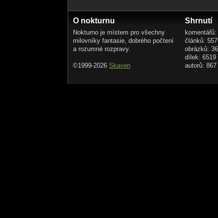
O nokturnu
Shrnutí
Nokturno je místem pro všechny
komentářů:
milovníky fantasie, dobrého počtení
článků: 557
a rozumné rozpravy.
obrázků: 3
dílek: 6519
©1999-2026
Skaven
autorů: 867