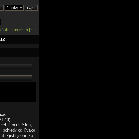
hlásit
|
zaregistruj se
 12
nza
21:13
)
tech (spoustě let),
il pohledy od Kyako
). Zjistil jsem, že