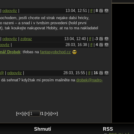
|
odpověz
|
13.04, 12:51 |
#
|
8
ochodem, jestli chcete od strak nejake dalsi hricky,
 razeni – a snad i v tvrdsim provedeni (hold prvni
), tak koukejte nakupovat Hobity, at na to ma nakladatel
|
odpověz
|
zobraz
13.04, 12:40 |
#
|
-3
pověz
|
28.03, 16:38 |
#
|
4
enář Drobek
: třebas na
fantasyobchod­.cz
@
|
odpověz
|
28.03, 15:55 |
#
|
16
 dá sehnat? kdyžtak mi prosím mailněte na
drobek@nadro­
[<<]-[<]
/1 [>]-[>>]
Shrnutí
RSS