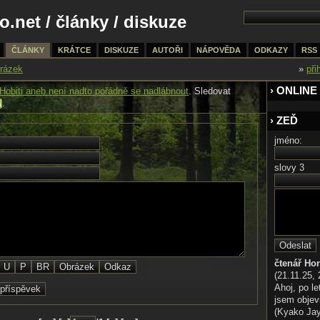
o.net
/
články
/ diskuze
ČLÁNKY
KRÁTCE
DISKUZE
AUTOŘI
NÁPOVĚDA
ODKAZY
RSS
rázek
»
při
› ONLINE
Hobiti aneb není nadto pořádně se nadlábnout
. Sledovat
.
› ZEĎ
jméno:
slovy 3
čtenář Ho
(21.11.25, 
Ahoj, po le
jsem objev
(Kyako Jaya