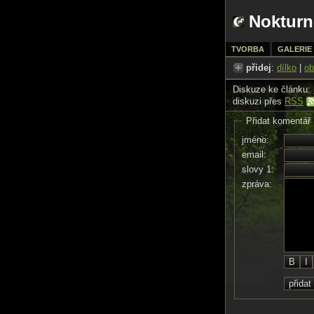
Nokturn
TVORBA
GALERIE
přidej
:
dílko
|
ob
Diskuze ke článku:
diskuzi přes
RSS
Přidat komentář
jméno:
email:
slovy 1:
zpráva: