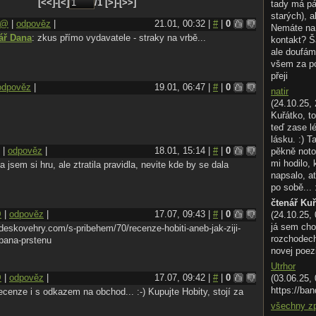
[<<]-[<]
/1 [>]-[>>]
tady má pá
starých), a
@
|
odpověz
|
21.01, 00:32 |
#
|
0
Nemáte na 
ář Dana
: zkus přímo vydavatele - straky na vrbě...
kontakt? Š
ale doufám
všem za p
přeji
odpověz
|
19.01, 06:47 |
#
|
0
natir
(24.10.25, 
Kuřátko, to
teď zase l
lásku. :) T
|
odpověz
|
18.01, 15:14 |
#
|
0
pěkně noto
mi hodilo,
a jsem si hru, ale ztratila pravidla, nevite kde by se dala
napsalo, ať
po sobě... 
čtenář Ku
@
|
odpověz
|
17.07, 09:43 |
#
|
0
(24.10.25,
já sem cho
deskovehry.com/s-pribehem/70/recenze-hobiti-aneb-jak-ziji-
rozchodech.
-pana-prstenu
novej poez
Utrhor
@
|
odpověz
|
17.07, 09:42 |
#
|
0
(03.06.25,
https://ban
ecenze i s odkazem na obchod... :-)
Kupujte Hobity, stojí za
všechny z