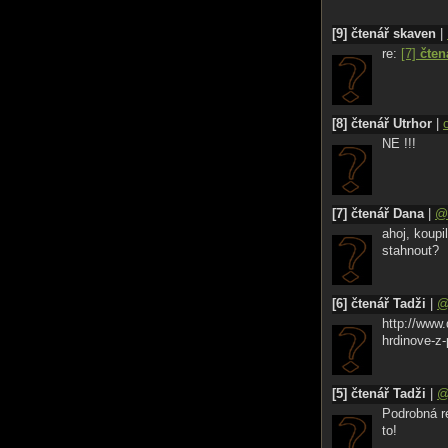
[9] čtenář skaven
|
re:
[7]
čten
[8] čtenář Utrhor
|
NE !!!
[7] čtenář Dana
|
@
ahoj, koupil
stahnout?
[6] čtenář Tadži
|
http://www.
hrdinove-z
[5] čtenář Tadži
|
Podrobná r
to!