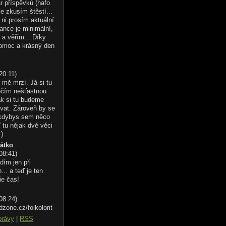
r příspěvků (hafo
le zkusím štěstí...
ni prosím aktuální
ance je minimální,
 a věřím... Díky
omoc a krásný den
20:11
)
 mě mrzí. Já si tu
éčím nešťastnou
ak si tu budeme
vat. Zároveň by se
 kdybys sem něco
 tu nějak dvě věci
:)
řátko
 08:41
)
dím jen při
.. a teď je ten
ie čas!
 08:24
)
dzone.cz/folkolorit
právy
|
RSS