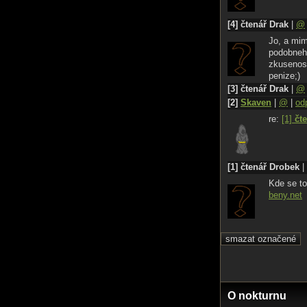
[4] čtenář Drak
|
@
Jo, a mim
podobneho
zkusenost
penize;)
[3] čtenář Drak
|
@
[2]
Skaven
|
@
|
od
re:
[1]
čt
[1] čtenář Drobek
|
Kde se to
beny.net
O nokturnu