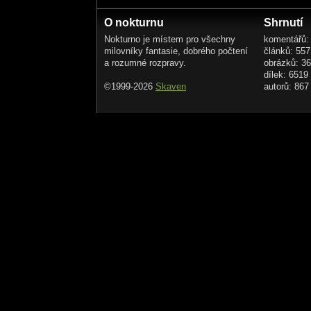
O nokturnu
Shrnutí
Nokturno je místem pro všechny
komentářů:
milovníky fantasie, dobrého počtení
článků: 557
a rozumné rozpravy.
obrázků: 3
dílek: 6519
©1999-2026
Skaven
autorů: 867