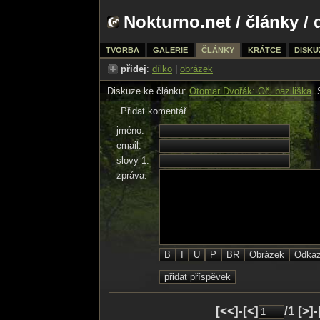
Nokturno.net
/
články
/ 
TVORBA
GALERIE
ČLÁNKY
KRÁTCE
DISKU
přidej
:
dílko
|
obrázek
Diskuze ke článku:
Otomar Dvořák: Oči baziliška
. 
Přidat komentář
jméno:
email:
slovy 1:
zpráva:
[<<]-[<]
/1 [>]