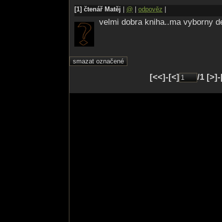
[1] čtenář Matěj
|
@
|
odpověz
|
velmi dobra kniha..ma vyborny dej
[<<]-[<]
/1 [>]