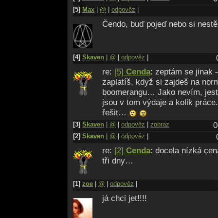
[5]
Max
|
@
|
odpověz
|
Čendo, buď pojeď nebo si nestě
[4]
Skaven
|
@
|
odpověz
|
re:
[5]
Cenda
: zeptám se jinak 
zaplatíš, když si zajdeš na nor
boomerangu… Jako nevím, jestl
jsou v tom výdaje a kolik práce
řešit…
[3]
Skaven
|
@
|
odpověz
|
zobraz
0
[2]
Skaven
|
@
|
odpověz
|
re:
[2]
Cenda
: docela nízká cen
tři dny…
[1]
zoe
|
@
|
odpověz
|
já chci jet!!!!