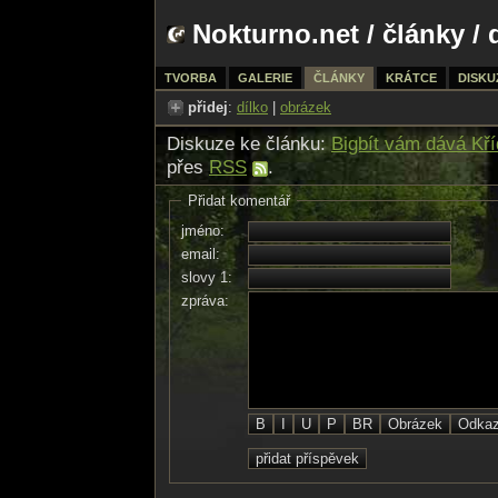
Nokturno.net
/
články
/ 
TVORBA
GALERIE
ČLÁNKY
KRÁTCE
DISKU
přidej
:
dílko
|
obrázek
Diskuze ke článku:
Bigbít vám dává Kří
přes
RSS
.
Přidat komentář
jméno:
email:
slovy 1:
zpráva: