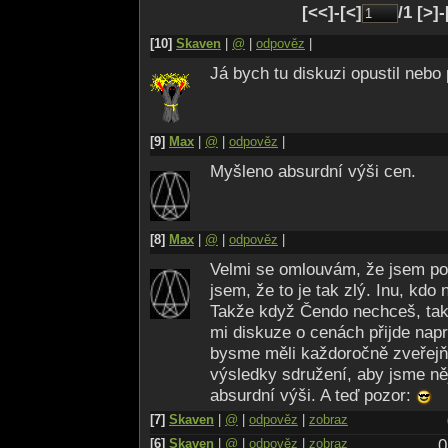
[<<]-[<]
/1 [>]
[10]
Skaven
|
@
|
odpověz
|
Já bych tu diskuzi opustil nebo 
[9]
Max
|
@
|
odpověz
|
Myšleno absurdní výši cen.
[8]
Max
|
@
|
odpověz
|
Velmi se omlouvám, že jsem pou
jsem, že to je tak zlý. Inu, kdo 
Takže když Čendo nechceš, tak
mi diskuze o cenách přijde napr
bysme měli každoročně zveřej
výsledky sdružení, aby jsme něja
absurdní výši. A teď pozor:
[7]
Skaven
|
@
|
odpověz
|
zobraz
[6]
Skaven
|
@
|
odpověz
|
zobraz
0