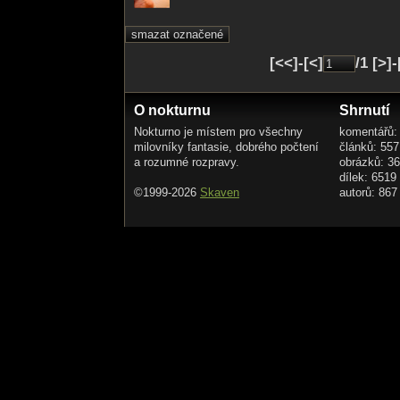
[<<]-[<]
/1 [>]
O nokturnu
Shrnutí
Nokturno je místem pro všechny
komentářů:
milovníky fantasie, dobrého počtení
článků: 557
a rozumné rozpravy.
obrázků: 3
dílek: 6519
©1999-2026
Skaven
autorů: 867