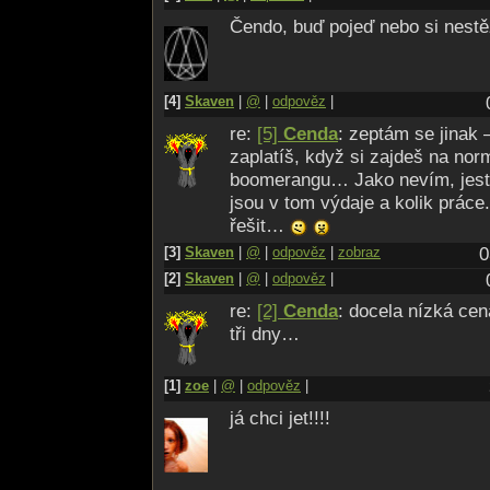
Čendo, buď pojeď nebo si nestě
[4]
Skaven
|
@
|
odpověz
|
re:
[5]
Cenda
: zeptám se jinak 
zaplatíš, když si zajdeš na nor
boomerangu… Jako nevím, jestl
jsou v tom výdaje a kolik práce
řešit…
[3]
Skaven
|
@
|
odpověz
|
zobraz
0
[2]
Skaven
|
@
|
odpověz
|
re:
[2]
Cenda
: docela nízká cen
tři dny…
[1]
zoe
|
@
|
odpověz
|
já chci jet!!!!