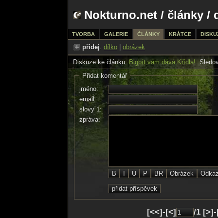
Nokturno.net
/
články
/ 
TVORBA
GALERIE
ČLÁNKY
KRÁTCE
DISKU
přidej
:
dílko
|
obrázek
Diskuze ke článku:
Bigbít vám dává Křídla!
. Sledo
Přidat komentář
jméno:
email:
slovy 1:
zpráva:
[<<]-[<]
/1 [>]