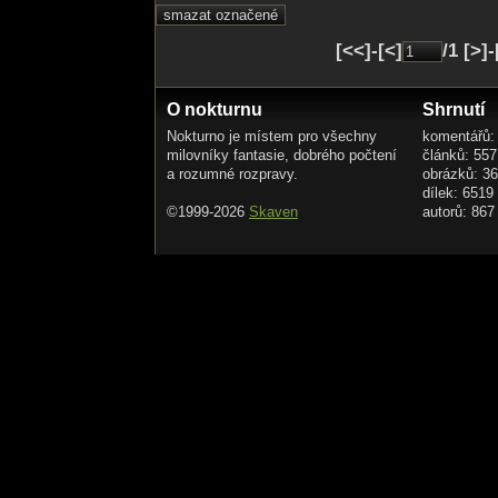
[<<]-[<]
/1 [>]
O nokturnu
Shrnutí
Nokturno je místem pro všechny
komentářů:
milovníky fantasie, dobrého počtení
článků: 557
a rozumné rozpravy.
obrázků: 3
dílek: 6519
©1999-2026
Skaven
autorů: 867