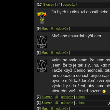
[10]
Skaven
|
@
|
odpověz
|
Já bych tu diskuzi opustil nebo 
[9]
Max
|
@
|
odpověz
|
Myšleno absurdní výši cen.
[8]
Max
|
@
|
odpověz
|
Velmi se omlouvám, že jsem pou
jsem, že to je tak zlý. Inu, kdo 
Takže když Čendo nechceš, tak
mi diskuze o cenách přijde napr
bysme měli každoročně zveřej
výsledky sdružení, aby jsme něja
absurdní výši. A teď pozor:
[7]
Skaven
|
@
|
odpověz
|
zobraz
[6]
Skaven
|
@
|
odpověz
|
zobraz
0
[5]
Max
|
@
|
odpověz
|