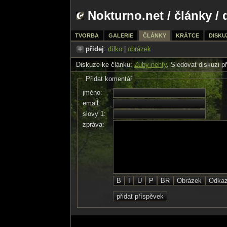
Nokturno.net
/
články
/ 
TVORBA
GALERIE
ČLÁNKY
KRÁTCE
DISKU
přidej
:
dílko
|
obrázek
Diskuze ke článku:
Zuby nehty
. Sledovat diskuzi 
Přidat komentář
jméno:
email:
slovy 1:
zpráva: