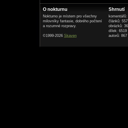
O nokturnu
Shrnutí
Nokturno je místem pro všechny
komentářů:
milovníky fantasie, dobrého počtení
článků: 557
a rozumné rozpravy.
obrázků: 3
dílek: 6519
©1999-2026
Skaven
autorů: 867