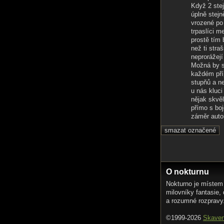
Když 2 stej
úplně stejn
vrozené po 
trpaslíci m
prostě tím 
než ti stra
neprorážejí 
Možná by se
každém pří
stupňů a ne
u nás kluci
nějak skvěl
přímo s boj
záměr auto
O nokturnu
Nokturno je místem
milovníky fantasie,
a rozumné rozpravy
©1999-2026
Skave