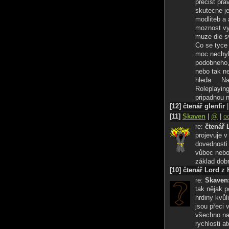
precist pra
skutecne j
modliteb a 
moznost vy
muze dle s
Co se tyce 
moc nechyb
podobneho, 
nebo tak n
hleda ... N
Roleplayin
pripadnou n
[12] čtenář glenfir
[11]
Skaven
|
@
|
o
re:
čtenář 
projevuje v
dovednosti 
vůbec nebo 
základ dob
[10] čtenář Lord z
re:
Skaven
tak nějak p
hrdiny kvůl
jsou přeci 
všechno na 
rychlosti a