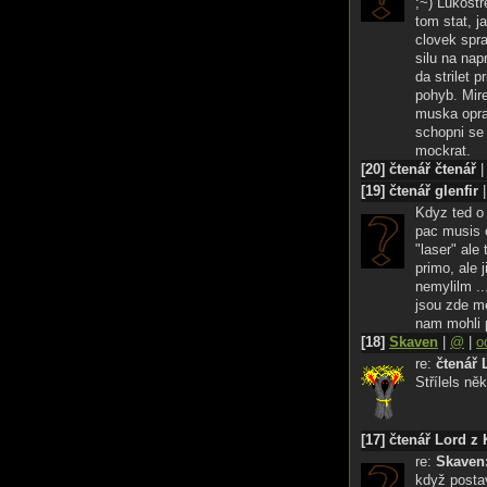
;~) Lukostr
tom stat, j
clovek spra
silu na nap
da strilet 
pohyb. Mir
muska oprav
schopni se 
mockrat.
[20] čtenář čtenář
[19] čtenář glenfir
Kdyz ted o 
pac musis o
"laser" ale 
primo, ale 
nemylilm ..
jsou zde me
nam mohli po
[18]
Skaven
|
@
|
o
re:
čtenář 
Střílels ně
[17] čtenář Lord z
re:
Skaven
když postav