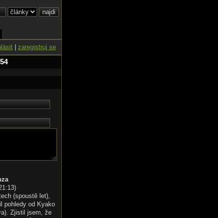
hlásit
|
zaregistruj se
 54
nza
21:13
)
tech (spoustě let),
il pohledy od Kyako
). Zjistil jsem, že