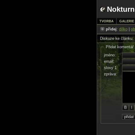
Nokturn
TVORBA
GALERIE
přidej
:
dílko
|
ob
Diskuze ke článku:
Přidat komentář
jméno:
email:
slovy 1:
zpráva: