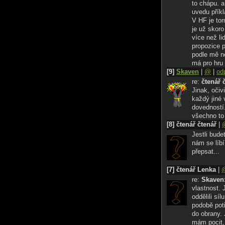
to chápu. a
uvedu příkl
V HF je tom
je už skoro
více než li
propozice pr
podle mě ne
má pro hru
[9]
Skaven
|
@
|
od
re:
čtenář 
Jinak, oči
každý jiné 
dovedností.
všechno to
[8] čtenář čtenář
|
Jestli bude
nám se líbí
přepsat...
[7] čtenář Lenka
|
re:
Skaven
vlastnost. 
oddělili sí
podobě potř
do obrany. 
mám pocit, 