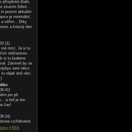
r příspěvků (hafo
le zkusím štěstí...
ni prosím aktuální
ance je minimální,
 a věřím... Díky
omoc a krásný den
20:11
)
 mě mrzí. Já si tu
éčím nešťastnou
ak si tu budeme
vat. Zároveň by se
 kdybys sem něco
 tu nějak dvě věci
:)
řátko
 08:41
)
dím jen při
.. a teď je ten
ie čas!
 08:24
)
dzone.cz/folkolorit
právy
|
RSS