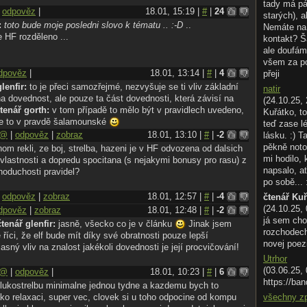
tady má pá
|
odpověz
|
18.01, 15:19 |
#
|
24
starých), a
:
toto bude moje posledni slovo k tématu .. :-D
..
Nemáte na 
je HF rozděleno ...
kontakt? Š
ale doufám
všem za p
dpověz
|
18.01, 13:14 |
#
|
4
přeji
glenfir:
to je přeci samozřejmé, nezvyšuje se ti vliv základní
natir
na dovednost, ale pouze ta část dovednosti, která závisí na
(24.10.25, 
tenář gorth:
v tom případě to mělo být v pravidlech uvedeno,
Kuřátko, to
 je to v pravdě šalamounské
teď zase l
@
|
odpověz
|
zobraz
18.01, 13:10 |
#
|
-2
lásku. :) T
pěkně noto
m rekli, ze boj, strelba, hazeni je v HF odvozena od dalsich
mi hodilo,
vlastnosti a dopredu spocitana (s nejakymi bonusy pro rasu) z
napsalo, ať
noduchosti pravidel?
po sobě... 
|
odpověz
|
zobraz
18.01, 12:57 |
#
|
-4
čtenář Ku
(24.10.25,
dpověz
|
zobraz
18.01, 12:48 |
#
|
-2
já sem cho
čtenář glenfir:
jasně, všecko co je v článku
Jinak jsem
rozchodech.
 říci, že elf bude mít díky své obratnosti pouze lepší
novej poez
jasný vliv na znalost jakékoli dovednosti je její procvičování!
Utrhor
(03.06.25,
@
|
odpověz
|
18.01, 10:23 |
#
|
6
https://ban
lukostrelbu minimalne jednou tydne a kazdemu bych to
ako relaxaci, super vec, clovek si u toho odpocine od kompu
všechny z