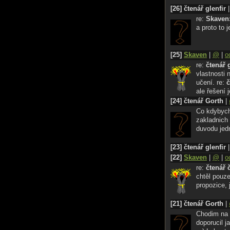
[26] čtenář glenfir
re:
Skaven
a proto to 
[25]
Skaven
|
@
|
o
re:
čtenář 
vlastnosti 
učení. re:
č
ale řešení
[24] čtenář Gorth
|
Co kdybycho
zakladnich 
duvodu jed
[23] čtenář glenfir
[22]
Skaven
|
@
|
o
re:
čtenář 
chtěl pouze
propozice, 
[21] čtenář Gorth
|
Chodim na 
doporucil j