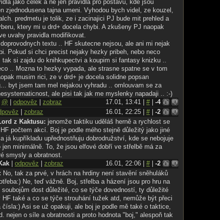
vidla jako celek a ne jen pravidla pro postavu, kde jsou
en zjednodusena tajna umeni. Vyhodou bych videl, ze kouzel,
alch. predmetu je tolik, ze i zacinajici PJ bude mit prehled a
beru, ktery mi u drd+ docela chybi. A zkušeny PJ naopak
ve uvahy pravidla modifikovat.
doprovodnych textu .. HF skutecne nejsou, ale ani mi nejak
i. Pokud si chci precist nejaky hezky pribeh, nebo neco
tak si zajdu do knihkupectvi a koupim si fantasy knizku ..
eco .. Mozna to hezky vypada, ale strasne spatne se v tom
aopak musim rici, ze v drd+ je docela solidne popsan
g... byt jsem tam mel nejakou vyhradu .. omlouvam se za
esystematicnost, ale pisi tak jak me myslenky napadaji .. :-)
|
@
|
odpověz
|
zobraz
17.01, 13:41 |
#
|
-4
dpověz
|
zobraz
16.01, 22:25 |
#
|
-2
Lord z Kaktusu:
jenomže taktiku uděláš herně a rychlost se
 HF počtem akcí. Boj je podle mého stejně důležitý jako jiné
a já kupříkladu upřednostňuju dobrodružství, kde se nebojuje
jen minimálně. To, že jsou elfové dobří ve střelbě má za
ré smysly a obratnost.
 Kak
|
odpověz
|
zobraz
16.01, 22:06 |
#
|
-2
:
No, tak za prvé, v hrách na hrdiny není stavění sněhuláků
otřeba:) Ne, teď vážně. Boj, střelba a házení jsou pro hru na
i soubojům dost důležité, co se týče dovedností, ty důležité
v HF také a co se týče strouhání tužek atd, nemůže být přeci
čísla:) Asi se už opakuji, ale boj je podle mě také o taktice,
td. nejen o síle a obratnosti a proto hodnota "boj," alespoň tak