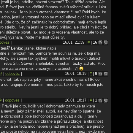
 jestli je boj, střelba, házení vrozené? To je těžká otázka. Ale
ad. Elfové jsou ve většině fantasy světů výborní střelci z luku.
u nejinak. Je to jejich vrozená vlastnost či ne? Řekl bych, že
 jedno, jestli je vrozená nebo se mladí elfové cvičí s lukem
dé. Jde o to, že při začínajícím dobrodružství mají elfové lepší
o střelbu. Nevím jestli je to dobrý příklad, ale chci tím říct, že
ní důležíté pitvat, jak moc je to vrozená vlastnost, ale to že
 svůj význam. Podle mě dost důležitý.
pověz
|
16.01, 21:39 |
#
|
16
čtenář Lenka:
jasně, klidně napiš.
vidně si nerozumíme. Samozřejmě souhlasím, že k boji má
vlohy, ale stejně tak bychom mohli mluvit o tisících dalších
 Třeba Šití, Stavění sněhuláků, strouhání tužky atd atd. Proč
 není zařazeno mezi vrozenými vlastnostmi?!
@
|
odpověz
|
16.01, 18:19 |
#
|
8
te chtít, tak napíšu, jaký máme zkušenosti u nás s HF, co
 a co funguje. Ale neumim moc psát, takže by to museli jste
@
|
odpověz
|
16.01, 18:17 |
#
|
1
:
Právě jde o to, kolik věcí dohromady zahrnuje ta která
Já nevím, jaký záměr měli autoři, ale nevidím to špatně, že
lu a obratnost z boje (schopnosti zasahovat) a dali ji tam v
ebné síly na používání zbraně a průrazu zbroje, a obratnost
Jinak já se teda moc neperu (snad jen s bráchou), ale přesto
že prostě někdo má na bojování větší talent, než někdo jiný.