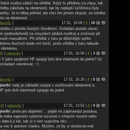
Dobrá muška záleží na střelbě. Když to přitáhnu za vlasy, tak
řelba záležela na obratnosti, tak by nejlepší lučištnice byly
stky. Je to blbej priklad, ale chci tim jenom ukazat, ze strelba
isi na obratnosti.
dpověz
|
17.01, 19:09 |
#
|
18
střelbu z pistole tlustým člověkem. Ovládání pistole závisí
ě zjednodušeně) na smyslech (dobrá muška) a zručnost při
raně manuálním. Při střelbě z luku je důležitější spíše
 kterou tlusťoch bude mít horší, proto střelba z luku nebude
o doménou.
@
|
odpověz
|
17.01, 16:56 |
#
|
3
:
V jake spojitosti HF spojuji tyto dve vlastnosti do jedne? Uz
ezvladam orientovat :~)
dpověz
|
17.01, 16:26 |
#
|
0
glenfir:
tady je základní rozpor v rozlišování obratnosti a
HF tyto dvě vlastnosti spojuje do jedné.
|
@
|
odpověz
|
17.01, 13:52 |
#
|
4
glenfir:
jeste pro doplneni ... prijde mi zajimavejsi postava,
ude treba naprosto vyborne rozumet s vrhacim nozem nebo
date-li ji luk, tak si s nim vypichne oko ...
na vec k autorovi clanku. Myslim, ze by si skutecne mel