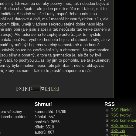
ně silný lidi vezmou do ruky poprvý meč, tak nebudou bojovat
ě. Budou oba špatní, ale jeden prostě může mít talent, mít to
rodičích. A hodně se lišejí rasy, aspoň třeba u nás jsou
enší než dargové a obři, mají meenší hrubou fyzickou sílu, ale
bojem žijou, umějí vládnout sekyrou stejně dobře nebo lépe
šně silní obři (ale jsou slabší a tak nepůsobí tak velké zranění a
zbroje). Ale radši se na to zeptejte autorů...jak to mysleli.
 dala používat výchozí hodnota boje z obratnosti a síly, ale v
padě by měl být boj trénovatelný samostatně a na hodně
 závislý pouze na zvyšování síly a obratnosti. Na gymnastice
 jsou silný a obratný, o tom ta gymnstika je, ale že by byli
ý rváči, to pochybuju...asi by jim to pomohlo, ale ta zkušenost
em by byla mnohem lepší...ale jak říkám, nechci obhajovat
rů, který neznám...Takhle to prostě chápoeme u nás
[<<]-[<]
/2 [
>
]-[
>>
]
Shrnutí
RSS
RSS článků
 pro všechny
komentářů: 14788
RSS tvorby
 dobrého počtení
článků: 557
RSS komentá
.
obrázků: 3653
RSS novinek
dílek: 6519
RSS zdi
n
autorů: 867
RSS galerie