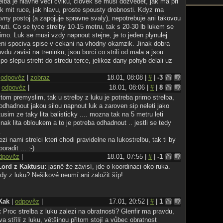
elba je hlavne veci cviku, clovek se musi dozvedet, jak ma pri
ak mit ruce, jak hlavu, proste spousty drobnosti. Kdyz ma
vny postoj (a zapojuje spravne svaly), nepotrebuje ani takovou
nuti. Co se tyce strelby 10-15 metru, tak s 20-30 lb lukem se
primo. Luk se musi vzdy napnout stejne, je to jeden plynulej
eni spociva spise v cekani na vhodny okamzik. Jinak dobra
du zavisi na treninku, jsou borci co strili od mala a jsou
po slepu strefit do stredu terce, jelikoz dany pohyb delali uz
|
odpověz
|
zobraz
18.01, 08:08 |
#
|
-3
|
odpověz
|
18.01, 08:06 |
#
|
8
tom premyslim, tak u strelby z luku je potreba primo strelba,
dhadnout jakou silou napnout luk a zaroven sip neleti jako
tusim ze taky lita balisticky .... mozna tak na 5 metru leti
jinak lita obloukem a to je potreba odhadnout .. jestli se tedy
.
zi nami strelci kteri chodi pravidelne na lukostrelbu, tak ti by
radit ... :-)
dpověz
|
18.01, 07:55 |
#
|
-1
Lord z Kaktusu:
jasně že závisí, jde o koordinaci oko-ruka.
kdy z luku? Nešikové neumí ani založit šíp!
 Kak
|
odpověz
|
17.01, 20:52 |
#
|
1
:
Proc strelba z luku zalezi na obratnosti? Glenfir ma pravdu,
a střílí z luku, většinou přitom stojí a vůbec obratnost