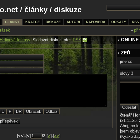
o.net
/
články
/ diskuze
ČLÁNKY
KRÁTCE
DISKUZE
AUTOŘI
NÁPOVĚDA
ODKAZY
RSS
rázek
»
při
› ONLINE
Hrdinové fantasy
. Sledovat diskuzi přes
RSS
.
› ZEĎ
jméno:
slovy 3
čtenář Ho
(21.11.25, 
Ahoj, po le
jsem objev
[<<]-[<]
/2 [
>
]-[
>>
]
(Kyako Jaya