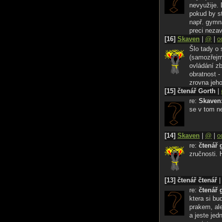
nevyužije. 
pokud by st
např. gymna
preci nezav
[16]
Skaven
|
@
|
o
Šlo tady o 
(samozřejm
ovládání zb
obratnost -
zrovna jeh
[15] čtenář Gorth
|
re:
Skaven
se v tom n
[14]
Skaven
|
@
|
o
re:
čtenář 
zručnosti. 
[13] čtenář čtenář
re:
čtenář 
ktera si b
prakem, ale 
a jeste jed