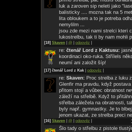
luk a zaroven sip neleti jako "lase
balisticky .... mozna tak na 5 metr
lita obloukem a to je potreba odha
nemylilm ...
jsou zde mezi nami strelci kteri 
lukostrelbu, tak ti by nam mohli po
[18]
Skaven
|
@
|
odpověz
|
re:
čtenář Lord z Kaktusu:
jasn
koordinaci oko-ruka. Střílels ně
neumí ani založit šíp!
[17] čtenář Lord z Kak
|
odpověz
|
re:
Skaven:
Proc strelba z luku z
Glenfir ma pravdu, když postava s
přitom stojí a vůbec obratnost n
záleží na střelbě. Když to přitáh
střelba záležela na obratnosti, ta
byly např. gymnastky. Je to blbej 
jenom ukazat, ze strelba preci ne
[16]
Skaven
|
@
|
odpověz
|
Šlo tady o střelbu z pistole tlus