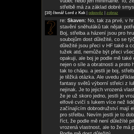
vůbec nebo jen minimálně. To, že
střelbě má za základ dobré smysl
[10] čtenář Lord z Kak
|
odpověz
|
zobraz
re:
Skaven:
No, tak za prvé, v h
stavění sněhuláků tak nějak potř
Boj, střelba a házení jsou pro hru
soubojům dost důležité, co se tý
důležité jsou přeci v HF také a c
tužek atd, nemůže být přeci všec
opakuji, ale boj je podle mě také o
nejen o síle a obratnosti a proto 
tak to chápu. a jestli je boj, stř
je těžká otázka. Ale uvedu příkla
fantasy světů výborní střelci z l
nejinak. Je to jejich vrozená vla
že je už skoro jedno, jestli je v
elfové cvičí s lukem více než lidé
začínajícím dobrodružství mají e
pro střelbu. Nevím jestli je to dob
říct, že podle mě není důležíté pi
vrozená vlastnost, ale to že má 
Podle mě dost důležitý.