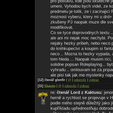
pro postavu, kde jsou skutecne j
umeni. Vyhodou bych videl, ze ko
predmetu je tolik, ze i zacinajici
moznost vyberu, ktery mi u drd+ 
zkušeny PJ naopak muze dle sve
modifikovat.
Co se tyce doprovodnych textu .
ale ani mi nejak moc nechybi. Po
nejaky hezky pribeh, nebo neco 
do knihkupectvi a koupim si fant
neco .. Mozna to hezky vypada, 
tom hleda ... Naopak musim rici,
solidne popsan Roleplaying... by
vyhradu .. omlouvam se za pripa
ale pisi tak jak me myslenky napad
[12] čtenář glenfir
|
@
|
odpověz
|
zobraz
[11]
Skaven
|
@
|
odpověz
|
zobraz
re:
čtenář Lord z Kaktusu:
jeno
herně a rychlost se projevuje v 
podle mého stejně důležitý jako j
kupříkladu upřednostňuju dobrodr