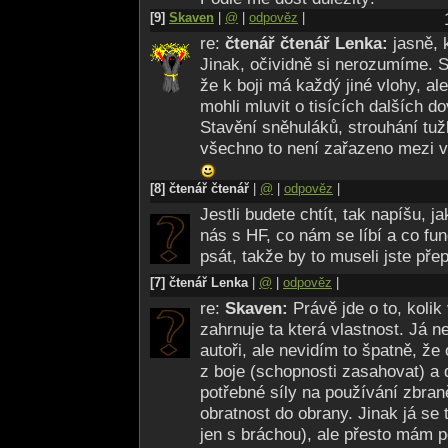
[9]
Skaven
|
@
|
odpověz
|
re:
čtenář čtenář Lenka:
jasně, 
Jinak, očividně si nerozumíme.
že k boji má každý jiné vlohy, al
mohli mluvit o tisících dalších do
Stavění sněhuláků, strouhání tuž
všechno to není zařazeno mezi v
[8] čtenář čtenář
|
@
|
odpověz
|
Jestli budete chtít, tak napíšu, 
nás s HF, co nám se líbí a co f
psát, takže by to museli jste přep
[7] čtenář Lenka
|
@
|
odpověz
|
re:
Skaven:
Právě jde o to, koli
zahrnuje ta která vlastnost. Já 
autoři, ale nevidím to špatně, že o
z boje (schopnosti zasahovat) a d
potřebné síly na používání zbran
obratnost do obrany. Jinak já se
jen s bráchou), ale přesto mám p