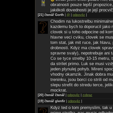
obratnosti pouze lepší propozice,
jakékoli dovednosti je její procvi
[21] čtenář Gorth
|
@
|
odpověz
|
Chodim na lukostrelbu minimalne
kazdemu bych to doporucil jako r
clovek si u toho odpocine od kom
hlavne veci cviku, clovek se mus
tom stat, jak mit ruce, jak hlavu,
drobnosti. Kdyz ma clovek spravn
spravne svaly), nepotrebuje ani t
Co se tyce strelby 10-15 metru, 
da strilet primo. Luk se musi vzd
jeden plynulej pohyb. Mireni spo
vhodny okamzik. Jinak dobra mu
treninku, jsou borci co strili od 
slepu strefit do stredu terce, jel
mockrat.
[20] čtenář čtenář
|
odpověz
|
zobraz
[19] čtenář glenfir
|
odpověz
|
Kdyz ted o tom premyslim, tak u s
primo strelba, pac musis odhadno