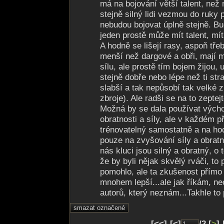
má na bojování větší talent, než 
stejně silný lidi vezmou do ruky
nebudou bojovat úplně stejně. Bu
jeden prostě může mít talent, mít
A hodně se lišejí rasy, aspoň třeb
menší než dargové a obři, mají 
sílu, ale prostě tím bojem žijou,
stejně dobře nebo lépe než ti stra
slabší a tak nepůsobí tak velké z
zbroje). Ale radši se na to zeptejt
Možná by se dala používat výcho
obratnosti a síly, ale v každém p
trénovatelný samostatně a na ho
pouze na zvyšování síly a obrat
nás kluci jsou silný a obratný, o 
že by byli nějak skvělý rváči, to 
pomohlo, ale ta zkušenost přímo
mnohem lepší...ale jak říkám, n
autorů, který neznám...Takhle t
[<<]-[<]
/2 [
>
]-