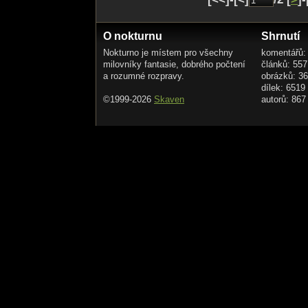
O nokturnu
Shrnutí
Nokturno je místem pro všechny
komentářů:
milovníky fantasie, dobrého počtení
článků: 557
a rozumné rozpravy.
obrázků: 3
dílek: 6519
©1999-2026
Skaven
autorů: 867