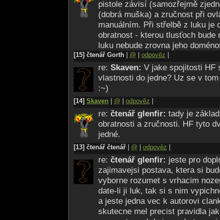
pistole závisí (samozřejmě zjed
(dobrá muška) a zručnost při ovl
manuálním. Při střelbě z luku je d
obratnost - kterou tlusťoch bude m
luku nebude zrovna jeho doméno
[15] čtenář Gorth
|
@
|
odpověz
|
re:
Skaven:
V jake spojitosti HF 
vlastnosti do jedne? Uz se v tom
:~)
[14]
Skaven
|
@
|
odpověz
|
re:
čtenář glenfir:
tady je základ
obratnosti a zručnosti. HF tyto d
jedné.
[13] čtenář čtenář
|
@
|
odpověz
|
re:
čtenář glenfir:
jeste pro dopln
zajimavejsi postava, ktera si bud
vyborne rozumet s vrhacim noze
date-li ji luk, tak si s nim vypichn
a jeste jedna vec k autorovi clan
skutecne mel precist pravidla jak