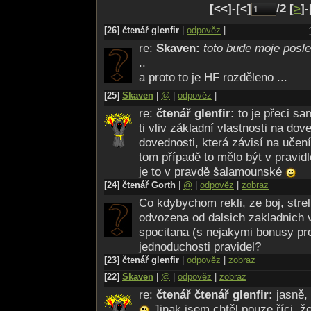
[<<]-[<]
/2 [
>
]-
[26] čtenář glenfir
|
odpověz
|
re:
Skaven:
toto bude moje posle
..
a proto to je HF rozděleno ...
[25]
Skaven
|
@
|
odpověz
|
re:
čtenář glenfir:
to je přeci s
ti vliv základní vlastnosti na dov
dovednosti, která závisí na učení
tom případě to mělo být v pravid
je to v pravdě šalamounské
[24] čtenář Gorth
|
@
|
odpověz
|
zobraz
Co kdybychom rekli, ze boj, strel
odvozena od dalsich zakladnich v
spocitana (s nejakymi bonusy pr
jednoduchosti pravidel?
[23] čtenář glenfir
|
odpověz
|
zobraz
[22]
Skaven
|
@
|
odpověz
|
zobraz
re:
čtenář čtenář glenfir:
jasně,
Jinak jsem chtěl pouze říci, že