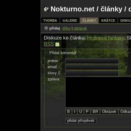
Nokturno.net
/
články
/ 
TVORBA
GALERIE
ČLÁNKY
KRÁTCE
DISKU
přidej
:
dílko
|
obrázek
Diskuze ke článku:
Hrdinové fantasy
. S
RSS
.
Přidat komentář
jméno:
email:
slovy 1:
zpráva: