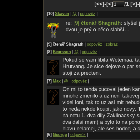
[<<]-[<]
/1 [>]
[10]
Skaven
|
@
|
odpověz
|
re:
[9]
čtenář Shagrath
: slyšel
dvou je prý o něco slabší…
[9] čtenář Shagrath
|
odpověz
|
zobraz
[8]
Bearsson
|
@
|
odpověz
|
Pokud se vam libila Wetemaa, tak
Hrutvang. Je sice dejove o par set
stoji za precteni.
[7]
Max
|
@
|
odpověz
|
On mi to tehda pucoval jeden ka
mnohe zmenilo a uz neni takovej 
videl loni, tak to uz asi mit nebu
to neda nekde koupit jako novy. 
na netu 1. dva dily Zaklinacsky s
dva dalsi mam) a bylo to na poh
hlavu nelamej, ale ses hodnej a di
[6]
George
|
odpověz
|