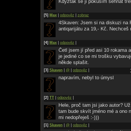
Kdyžtak se ji pokusím sehnat tře
[5]
Max
|
odpověz
|
zobraz
4Skaven: Jsem si na diskuzi na FP
antiqarijátu za 19,- Kč. Nechceš m
[4]
Max
|
odpověz
|
Četl jsem jí před asi 10 rokama a 
je jediné co se mi trošku vybavuj
někde splašit.
[3]
Skaven
|
@
|
odpověz
|
napravím, nebyl to úmysl
[2]
TT
|
odpověz
|
Hele, proč tam jsi jako autor? Už
tam bude skvít jméno mé a ono ni
mi nedopřeješ :-)))
[1]
Skaven
|
@
|
odpověz
|