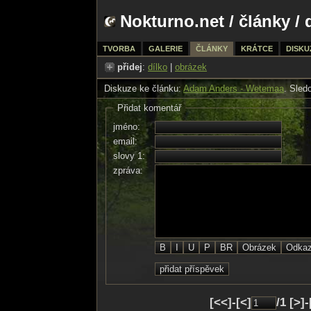
Nokturno.net
/
články
/ 
TVORBA
GALERIE
ČLÁNKY
KRÁTCE
DISKU
přidej
:
dílko
|
obrázek
Diskuze ke článku:
Adam Anders - Wetemaa
. Sled
Přidat komentář
jméno:
email:
slovy 1:
zpráva:
[<<]-[<]
/1 [>]