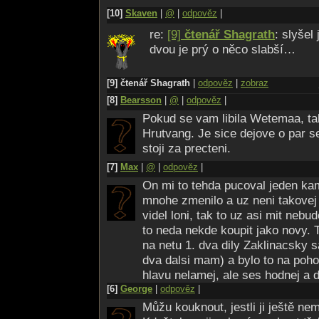
[10]
Skaven
|
@
|
odpověz
|
re:
[9]
čtenář Shagrath
: slyšel
dvou je prý o něco slabší…
[9] čtenář Shagrath
|
odpověz
|
zobraz
[8]
Bearsson
|
@
|
odpověz
|
Pokud se vam libila Wetemaa, tak
Hrutvang. Je sice dejove o par set
stoji za precteni.
[7]
Max
|
@
|
odpověz
|
On mi to tehda pucoval jeden ka
mnohe zmenilo a uz neni takovej 
videl loni, tak to uz asi mit nebu
to neda nekde koupit jako novy. 
na netu 1. dva dily Zaklinacsky s
dva dalsi mam) a bylo to na poh
hlavu nelamej, ale ses hodnej a di
[6]
George
|
odpověz
|
Můžu kouknout, jestli ji ještě nema