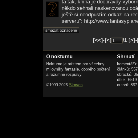
ta tak, kniha je doopravdy výbo
někdo sehnali naskenovanou obál
ještě si neodpustím odkaz na re
serveru": http://www.fantasyplan
[<<]-[<]
/1 [>]
O nokturnu
Shrnutí
Nokturno je místem pro všechny
komentářů:
milovníky fantasie, dobrého počtení
článků: 557
a rozumné rozpravy.
obrázků: 3
dílek: 6519
©1999-2026
Skaven
autorů: 867